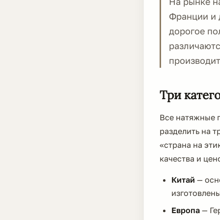
На рынке н
Франции и д
дорогое по
различаютс
производит
Три катег
Все натяжные п
разделить на т
«страна на эти
качества и це
Китай
— осн
изготовлены
Европа
— Ге