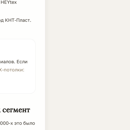
 HEYtex
д КНТ-Пласт.
риалов. Если
Х-потолки:
 сегмент
000-х это было