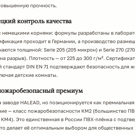
повышенную прочность.
цкий контроль качества
с немецкими корнями: формулы разработаны в лаборат
ификация проходит в Германии, а производство размещ
аются толщиной: Serie 205 (205 микрон) и Serie 270 (27
на разрыв). Плотность — от 225 до 300 г/м². Сертифика
й стандарт DIN EN 71 подтверждают безопасность для 
лючая детские комнаты.
ожаробезопасный премиум
а заводе HALEAD, но позиционируется как премиальная
чие — класс пожаробезопасности КМ2 (большинство П
 КМ4). Это единственная в России ПВХ-плёнка с подт
что делает её оптимальным выбором для общественных