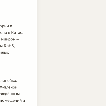
ории в
ено в Китае.
0 микрон —
ты RoHS,
жилых
 линейка.
ВХ-плёнок
верждённым
 помещений и