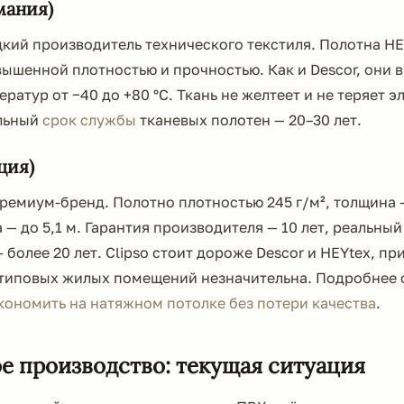
мания)
кий производитель технического текстиля. Полотна HE
вышенной плотностью и прочностью. Как и Descor, они
ратур от −40 до +80 °C. Ткань не желтеет и не теряет э
льный
срок службы
тканевых полотен — 20–30 лет.
ция)
емиум-бренд. Полотно плотностью 245 г/м², толщина —
— до 5,1 м. Гарантия производителя — 10 лет, реальный
 более 20 лет. Clipso стоит дороже Descor и HEYtex, пр
я типовых жилых помещений незначительна. Подробнее
кономить на натяжном потолке без потери качества
.
е производство: текущая ситуация