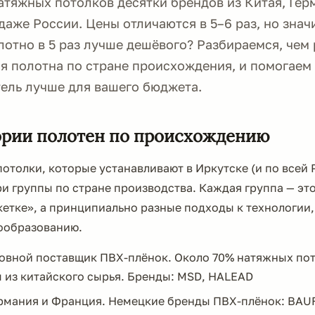
атяжных потолков десятки брендов из Китая, Гер
аже России. Цены отличаются в 5–6 раз, но значи
лотно в 5 раз лучше дешёвого? Разбираемся, чем
я полотна по стране происхождения, и помогаем 
ель лучше для вашего бюджета.
ории полотен по происхождению
отолки, которые устанавливают в Иркутске (и по всей
ри группы по стране производства. Каждая группа — эт
кетке», а принципиально разные подходы к технологии
нообразованию.
овной поставщик ПВХ-плёнок. Около 70% натяжных пот
 из китайского сырья. Бренды: MSD, HALEAD
рмания и Франция. Немецкие бренды ПВХ-плёнок: BAU