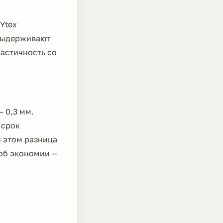
Ytex
 выдерживают
ластичность со
 0,3 мм.
 срок
и этом разница
 об экономии —