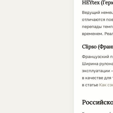
HEYtex (Гер
Ведущий немец
отличаются по
перепады темпе
временем. Реа
Clipso (Фран
Французский пр
Ширина рулона 
эксплуатации —
в качестве дл
в статье
Как сэ
Российско