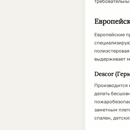
требовательны
Европейск
Европейские п
специализирую
полиэстеровая 
выдерживает мо
Descor (Гер
Производится н
делать бесшов
пожаробезопасн
заметным плет
спален, детски