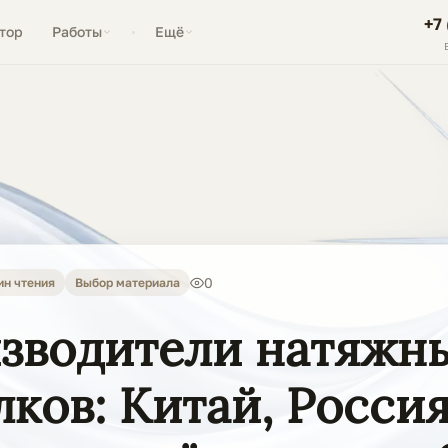
+7
тор
Работы
Ещё
0
ин чтения
Выбор материала
зводители натяжн
лков: Китай, Росси