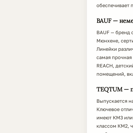
обеспечивает 
BAUF — неме
BAUF — бренд 
Мюнхене, серт
Линейки различ
самая прочная 
REACH, детски
помещений, вк
TEQTUM — п
Выпускается н
Ключевое отли
имеют КМ3 или
классом КМ2, 