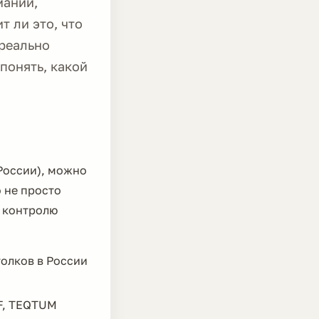
мании,
т ли это, что
 реально
понять, какой
 России), можно
о не просто
, контролю
олков в России
F, TEQTUM