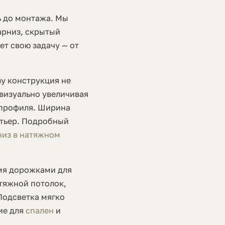
ь до монтажа. Мы
арниз, скрытый
т свою задачу — от
у конструкция не
 визуально увеличивая
 профиля. Ширина
ртьер. Подробный
низ в натяжном
мя дорожками для
атяжной потолок,
Подсветка мягко
ие для
спален
и