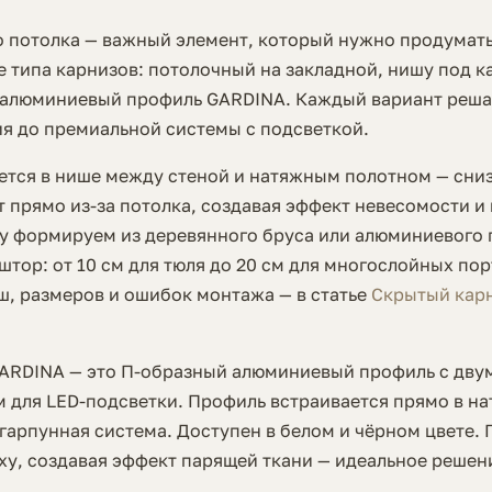
о потолка — важный элемент, который нужно продумат
 типа карнизов: потолочный на закладной, нишу под к
 алюминиевый профиль GARDINA. Каждый вариант решае
я до премиальной системы с подсветкой.
ется в нише между стеной и натяжным полотном — сниз
 прямо из-за потолка, создавая эффект невесомости и
у формируем из деревянного бруса или алюминиевого
штор: от 10 см для тюля до 20 см для многослойных по
ш, размеров и ошибок монтажа — в статье
Скрытый кар
ARDINA — это П-образный алюминиевый профиль с дву
м для LED-подсветки. Профиль встраивается прямо в н
гарпунная система. Доступен в белом и чёрном цвете. 
ху, создавая эффект парящей ткани — идеальное решен