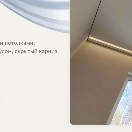
е
и потолками:
усом, скрытый карниз.