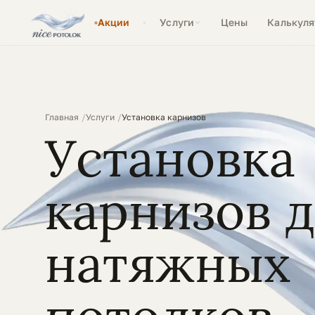
Акции
Услуги
Цены
Калькуля
Главная
Услуги
Установка карнизов
Установка
карнизов 
натяжных