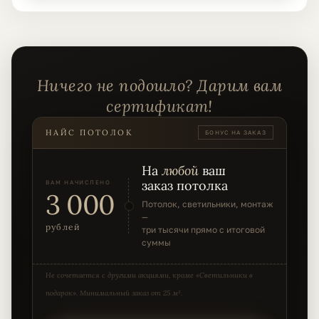
Ничего не подошло? Дарим вам
сертификат!
НАЙС ПОТОЛОК
БОНУС НА ЗАКАЗ
На
любой
ваш
заказ потолка
ВАМ НАЧИСЛЕНО
3 000
Потолок, светильники, монтаж
—
рублей
три тысячи прямо с итоговой
суммы
Не сочетается с другими акциями, кроме «Светильники в
подарок».
Минимальный заказ от 25 м².