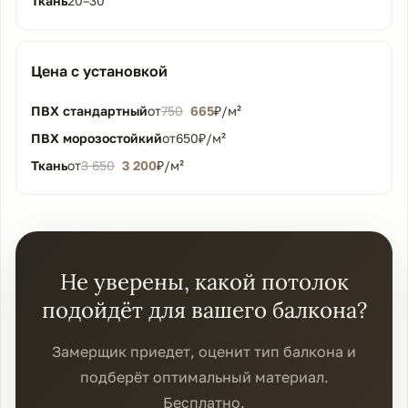
20–30
Цена с установкой
от
750
665
₽/м²
от
650
₽/м²
от
3 650
3 200
₽/м²
Не уверены, какой потолок
подойдёт для вашего балкона?
Замерщик приедет, оценит тип балкона и
подберёт оптимальный материал.
Бесплатно.