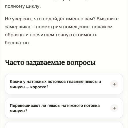
полному циклу.
Не уверены, что подойдёт именно вам? Вызовите
замерщика — посмотрим помещение, покажем
образцы и посчитаем точную стоимость
бесплатно.
Часто задаваемые вопросы
Какие у натяжных потолков главные плюсы и
минусы — коротко?
Три главных плюса —
ровная поверхность без
Перевешивают ли плюсы натяжного потолка
подготовки
основания, быстрый и чистый
минусы?
монтаж за несколько часов и защита от
затопления (ПВХ держит до 100 л воды на м²).
Для обычной отапливаемой квартиры — да.